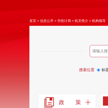
首页
>
信息公开
>
市统计局
>
机关简介
>
机构领导
搜索位置
标
政 策