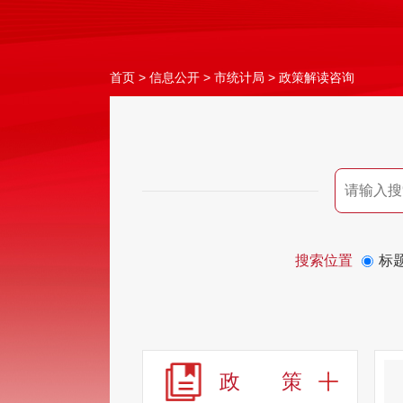
首页
>
信息公开
>
市统计局
>
政策解读咨询
搜索位置
标
政 策