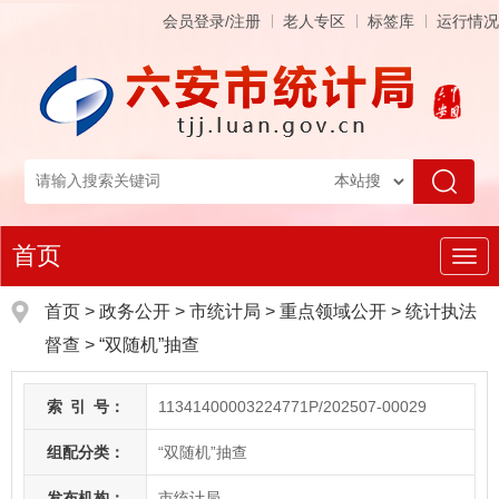
会员登录/注册
老人专区
标签库
运行情况
首页
导
航
首页
>
政务公开
> 市统计局
>
重点领域公开
>
统计执法
督查
>
“双随机”抽查
索
引
号：
11341400003224771P/202507-00029
组配分类：
“双随机”抽查
发布机构：
市统计局