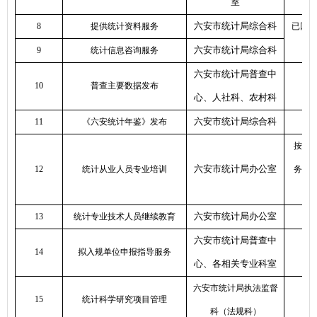
室
六安市统计局综合科
8
提供统计资料服务
已回复
六安市统计局综合科
9
统计信息咨询服务
六安市统计局普查中
10
普查主要数据发布
心、人社科、农村科
六安市统计局综合科
11
《六安统计年鉴》发布
按照
六安市统计局办公室
12
统计从业人员专业培训
务培
六安市统计局办公室
13
统计专业技术人员继续教育
六安市统计局普查中
14
拟入规单位申报指导服务
心、各相关专业科室
六安市统计局执法监督
15
统计科学研究项目管理
科（法规科）