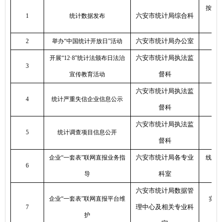
按时
六安市统计局综合科
1
统计数据发布
六安市统计局办公室
2
举办
“中国统计开放日”活动
六安市统计局执法监
开展
“12·8”统计法颁布日法治
3
督科
宣传教育活动
六安市统计局执法监
4
统计严重失信企业信息公示
督科
六安市统计局执法监
5
统计调查项目信息公开
督科
六安市统计局各专业
企业
“一套表”联网直报业务指
线上
6
科室
导
六安市统计局数据管
企业
“一套表”联网直报平台维
实时
理中心及相关专业科
7
护