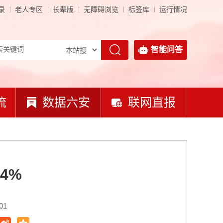
录
老人专区
长辈版
无障碍浏览
标签库
运行情况
智能问答
流
数据六安
联网直报
4%
01