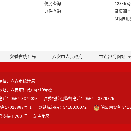
便民查询
12345
办件查询
征集调查
答问知识
安徽省统计局
六安市人民政府
市直部门网站
单位：六安市统计局
地址：六安市行政中心10号楼
话：0564-3379025
驻委纪检组监督电话：0564－3379375
P备17025887号-1
网站标识码：3415000072
皖公网安备 3415
已支持IPV6访问
站点地图