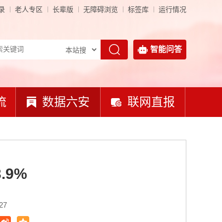
录
老人专区
长辈版
无障碍浏览
标签库
运行情况
智能问答
流
数据六安
联网直报
.9%
27