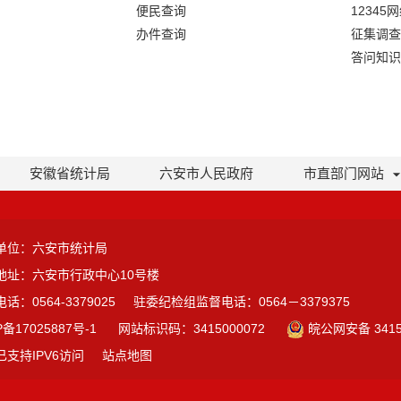
便民查询
12345
办件查询
征集调查
答问知识
安徽省统计局
六安市人民政府
市直部门网站
单位：六安市统计局
地址：六安市行政中心10号楼
话：0564-3379025
驻委纪检组监督电话：0564－3379375
P备17025887号-1
网站标识码：3415000072
皖公网安备 3415
已支持IPV6访问
站点地图