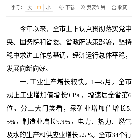
字号：
下载
我要纠错
收藏
大
中
小
今年以来，全市上下认真贯彻落实党中
央、国务院和省委、省政府决策部署，坚持
稳中求进工作总基调，经济运行总体平稳，
发展向新向好。
一.
工业生产增长较快
。
1—5
月，全市
规上工业增加值增长
9.1%
，增速居全省第
6
位。分三大门类看，采矿业增加值增长
5.
5%
，制造业增长
9.9%
，电力、热力、燃气
及水的生产和供应业增长
6.5%
。
全市
34
个行