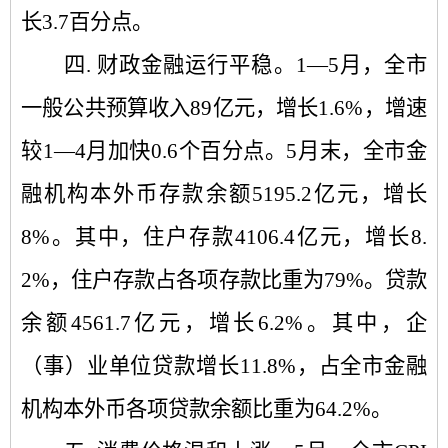
长
3.7
百分点。
四.
财政金融运行平稳。
1—5
月，全市
一般公共预算收入
89
亿元，增长
1.6%
，增速
较
1—4
月加快
0.6
个百分点。
5
月末，全市金
融机构本外币存款余额
5195.2
亿元，增长
8%
。其中，住户存款
4106.4
亿元，增长
8.
2%
，住户存款占各项存款比重为
79%
。贷款
余额
4561.7
亿元，增长
6.2%
。其中，企
（事）业单位贷款增长
11.8%
，占全市金融
机构本外币各项贷款余额比重为
64.2%
。