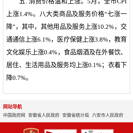
五.
消费价格温和上涨。
5
月，全市
CPI
上涨
1.4%
。八大类商品及服务价格
“
七涨一
降
”
，其中，其他用品及服务上涨
10.2%
，交
通通信上涨
6.1%
，医疗保健上涨
3.8%
，教育
文化娱乐上涨
0.4%
，食品烟酒及在外餐饮、
居住、生活用品及服务均上涨
0.1%
；衣着下
降
0.7%
。
网站导航
中国政府网
安徽省人民政府
安徽省统计局
六安市人民政府