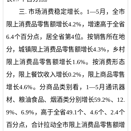
三.
市场消费稳定增长。
1—5
月，全市
限上消费品零售额增长
4.2%
，增速高于全省
6.4
个百分点，居全省第
4
位。按销售所在地
分，城镇限上消费品零售额增长
4.3%
，乡村
限上消费品零售额增长
1.6%
。按消费形态
分，限上餐饮收入增长
0.2%
，限上商品零售
增长
4.6%
。分商品类别看，
1—5
月通讯器
材、粮油食品、烟酒类分别增长
59.2%
、
12.
9%
、
6.9%
，
高于全省
49.1
个、
4.6
个、
2.4
个
百分点，合计拉动全市限上消费品零售额增