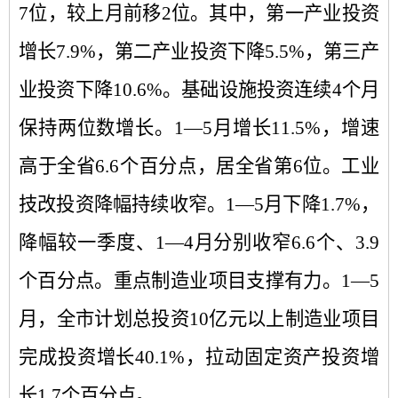
7
位，较上月前移
2
位。其中，第一产业投资
增长
7.9%
，第二产业投资下降
5.5%
，第三产
业投资下降
10.6%
。基础设施投资连续
4
个月
保持两位数增长。
1—5
月增长
11.5%
，增速
高于全省
6.6
个百分点，居全省第
6
位。工业
技改投资降幅持续收窄。
1—5
月下降
1.7%
，
降幅较一季度、
1—4
月分别收窄
6.6
个、
3.9
个百分点。重点制造业项目支撑有力。
1—5
月，全市计划总投资
10
亿元以上制造业项目
完成投资增长
40.1%
，拉动固定资产投资增
长
1.7
个百分点。