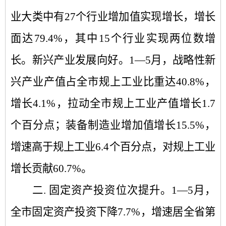
业大类中有
27
个行业增加值实现增长，增长
面达
79.4%
，其中
15
个行业实现两位数增
长。新兴产业发展向好。
1—5
月，
战略性新
兴产业产值占全市规上工业比重达
40.8%
，
增长
4.1%
，拉动全市规上工业产值增长
1.7
个百分点
；装备制造业增加值增长
15.5%
，
增速高于规上工业
6.4
个百分点，对规上工业
增长贡献
60.7%
。
二.
固定资产投资位次提升
。
1—5
月，
全市固定资产投资下降
7.7%
，增速居全省第