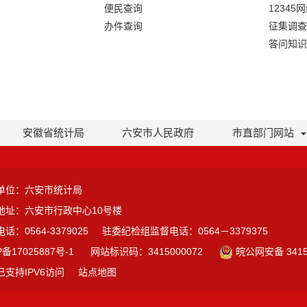
便民查询
12345
办件查询
征集调查
答问知识
安徽省统计局
六安市人民政府
市直部门网站
单位：六安市统计局
地址：六安市行政中心10号楼
话：0564-3379025
驻委纪检组监督电话：0564－3379375
P备17025887号-1
网站标识码：3415000072
皖公网安备 3415
已支持IPV6访问
站点地图