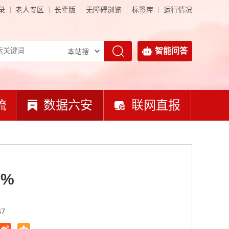
录
老人专区
长辈版
无障碍浏览
标签库
运行情况
智能问答
流
数据六安
联网直报
0%
47