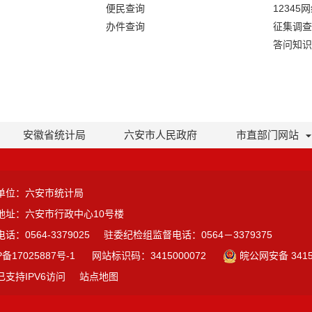
便民查询
12345
办件查询
征集调查
答问知识
安徽省统计局
六安市人民政府
市直部门网站
单位：六安市统计局
地址：六安市行政中心10号楼
话：0564-3379025
驻委纪检组监督电话：0564－3379375
P备17025887号-1
网站标识码：3415000072
皖公网安备 3415
已支持IPV6访问
站点地图