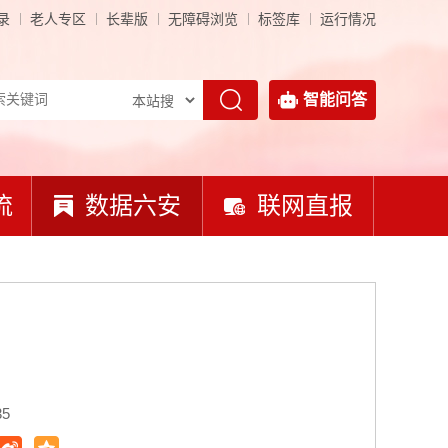
录
老人专区
长辈版
无障碍浏览
标签库
运行情况
智能问答
流
数据六安
联网直报
35