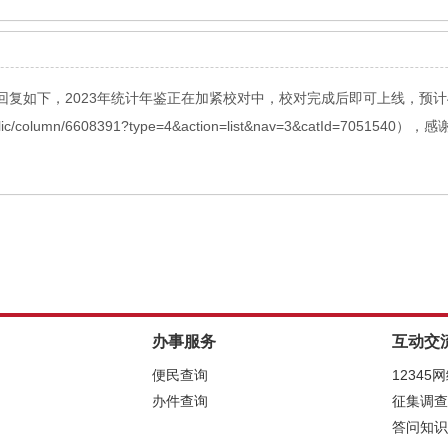
复如下，2023年统计年鉴正在加紧校对中，校对完成后即可上线，预
public/column/6608391?type=4&action=list&nav=3&cat
办事服务
互动交
便民查询
12345
办件查询
征集调查
答问知识