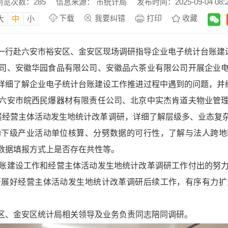
浏览次数：
285
信息来源： 市统计局
发布时间：2025-09-04 08:
下载
我要纠错
打印
收藏
大
中
小
必琼一行赴六安市裕安区、金安区现场调研指导企业电子统计台账
司、安徽华园食品有限公司、安徽品六茶业有限公司开展企业
详细了解企业电子统计台账建设工作推进过程中遇到的问题，并
六安市皖西民爆器材有限责任公司、北京中实杰肯道夫物业管
展经营主体活动发生地统计改革调研，详细了解层级多、业态复
助下级产业活动单位核算、分劈数据的可行性，了解与法人跨地
数据填报方式上是否存在共性等。
账建设工作和经营主体活动发生地统计改革调研工作付出的努
开展好经营主体活动发生地统计改革调研后续工作，有序有力扩
区、金安区统计局相关领导及业务负责同志陪同调研。