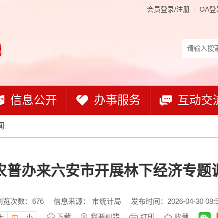
会员登录/注册
OA登
信息公开
办事服务
互动交
闻
农普办来六安市开展林下经济专题
浏览次数：
676
信息来源： 市统计局
发布时间：2026-04-30 08:
下载
我要纠错
打印
收藏
大
中
小