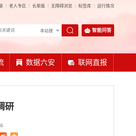
录
老人专区
长辈版
无障碍浏览
标签库
运行情况
智能问答
流
数据六安
联网直报
调研
55