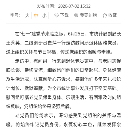
发布时间：2026-07-02 15:32
字号：
下载
我要纠错
收藏
大
中
小
在“七一”建党节来临之际，6月25日，市统计局副局长
王秀英、二级调研员崔萍一行走访慰问局退休困难党员，
送上组织关怀与节日祝福，传递党组织的温暖与牵挂。
走访中，慰问组一行来到退休党员家中，与老同志促
膝长谈、亲切交流，细致询问他们的日常起居、身体健康
及生活近况，认真倾听心声诉求，感谢他们多年来扎根统
计岗位、默默奉献，为全市统计事业发展打下坚实基础。
慰问组叮嘱老党员保重身体、乐观生活，有困难及时向组
织反映，党组织始终是坚强后盾。
老党员们纷纷表示，深切感受到党组织的关怀与温
暖，将始终牢记党员身份，永葆初心本色，继续发挥余