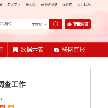
录
老人专区
长辈版
无障碍浏览
标签库
运行情况
智能问答
流
数据六安
联网直报
调查工作
26