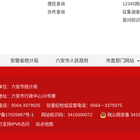
便民查询
12345
办件查询
征集调查
答问知识
安徽省统计局
六安市人民政府
市直部门网站
单位：六安市统计局
地址：六安市行政中心10号楼
话：0564-3379025
驻委纪检组监督电话：0564－3379375
P备17025887号-1
网站标识码：3415000072
皖公网安备 3415
已支持IPV6访问
站点地图