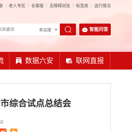
录
老人专区
长辈版
无障碍浏览
标签库
运行情况
智能问答
流
数据六安
联网直报
全市综合试点总结会
53