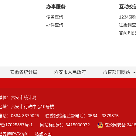
办事服务
互动交
便民查询
12345
办件查询
征集调查
答问知识
安徽省统计局
六安市人民政府
市直部门网站
单位：六安市统计局
地址：六安市行政中心10号楼
话：0564-3379025
驻委纪检组监督电话：0564－3379375
P备17025887号-1
网站标识码：3415000072
皖公网安备 3415
已支持IPV6访问
站点地图