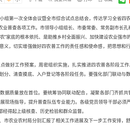
导小组第一次全体会议暨全市综合试点总结会，传达学习全省四
农业普查各项工作。市领导小组组长、市委常委、常务副市长孔
三农”家底的根本依托、是助推乡村全面振兴、加快建设农业强市
意义，切实增强做好四农普工作的责任感和使命感，把思想和
节点做好工作预案，周密组织实施，扎实推进四农普各阶段工作
划分、清查摸底、入户登记等各阶段任务。要强化部门联动与
数据质量放在首位。要统筹协同联动配合，凝聚各部门齐抓共
开展现场指导，提升普查队伍专业能力。各级党员领导干部必须
都经得起上级核查、历史检验和群众监督。
、市农业农村局分别汇报了相关工作进展及下一步工作安排，