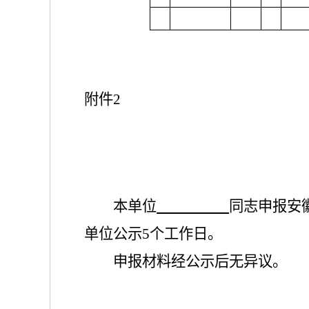
附件
2
本单位
同志申报
安
单位公示
5
个工作日。
申报材料经公示后无异议。