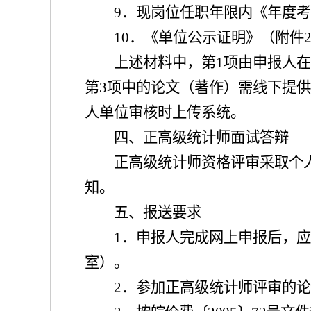
9
．
现岗位任职年限内《年度
10
．
《
单位公示证明》（附件
上述材料中，第
1
项由申报人
第
3
项中的论文（著作）需线下提供
人单位审核时上传系统。
四、正高级统计师面试答辩
正高级统计师资格
评审采取
个
知
。
五、报送要求
1
．
申报人完成网上申报后，
室
）
。
2
．
参加正高级统计师评审的