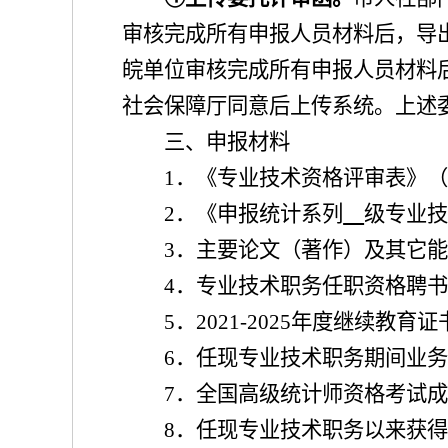
审核完成所有申报人员材料后，导
皖单位审核完成所有申报人员材料
社会保障
厅同意后上传系统。上述
三、申报材料
1
．
《专业技术资格评审表》
2
．
《
申报统计系列
级专业
3
．
主要论文（著
作）及其
它
4
．
专业技术职务任职资格聘
5
．
2021-2025
年度
继续教育证
6
．
任现专业技术职务期间业
7
．
全国高级统计师资格考试
8
．
任现专业技术职务以来获