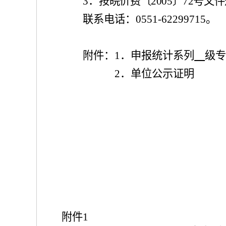
3
．
按皖价费〔
2005
〕
72
号文件
联系电话：
0551
-
62299715
。
附件：
1
．
申报统计系列
级
2．
单位公示证明
附件
1