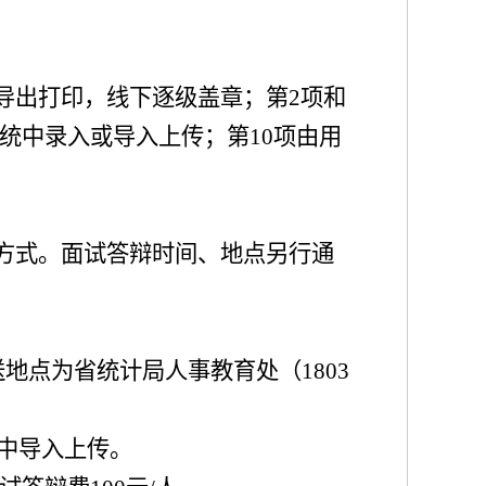
导出打印，线下逐级盖章；第
2
项和
统中录入或导入上传；第
1
0
项由用
方式
。面试答辩时间、地点另行通
送地点为省统计局人事教育处
（
1803
中导入上传。