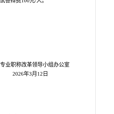
试答辩费
100
元
/
人
。
计专业职称改革领导小组办公室
02
6
年
3
月
12
日