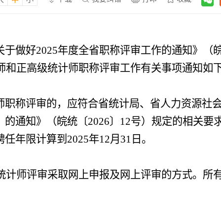
关于做好
202
5
年度全省职称评审工作的通知》（
师和正高级统计师职称评审工作有关事项通知如
师
职称评审的，应符合省统计局、省
人力资源社
〉的通知》（皖统〔
20
26
〕
1
2
号）规定的相关要
聘任年限计算到
202
5
年
12
月
31
日。
统计师评审采取网上申报及网上评审的方式。所