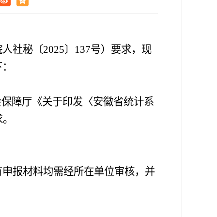
皖人社秘〔
202
5
〕
1
37
号）要求，现
下
：
会保障
厅《关于印发〈安徽省统计系
求。
有申报材料均需经所在单位审核，并