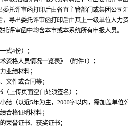
出委托评审函打印
后由省直主管部门或集团公司
后，导出委托评审函打印后由其上一级单位人力
委托评审函中均含本市或本系统所有申报人员。
（一式
4
份）；
技术资格人员情况一览表》
（附件
1
）；
能力
业绩材料；
书、文件或合同等；
书（上传页面空白处须签名）；
务小结（
以近
5
年为主，
2000
字以内
，需加盖单位
成绩合格证明材料；
得的荣誉证书、获奖证书；