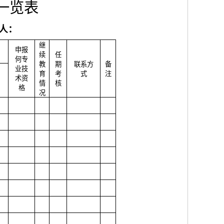
一览表
人：
继
申报
续
任
何专
教
期
联系方
备
业技
育
考
式
注
术资
情
核
格
况