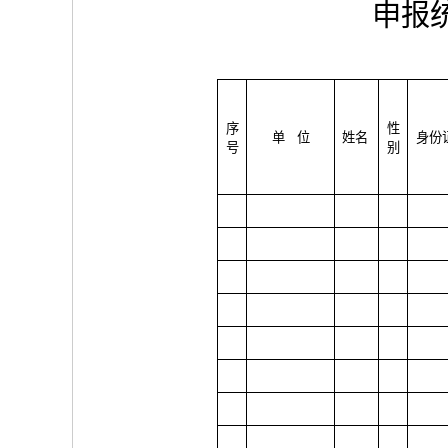
申报
序
性
单
位
姓
名
身份
号
别