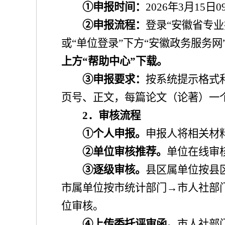
①
申报时间：
202
6
年
3
月
15
日
0
②
申报流程：
登录
“
安徽省专业
或
“
单位登录
”
下方
“
安徽政务服务网
上方
“
帮助中心
”
下载。
③
申报要求：
按系统提示格式
页号、正文，每篇论文（论著）一
2
．
审核流程
①
个人申报。
申报人将相关材
②
单位审核推荐。
单位在线审
③
逐级审核。
县区属单位按县
市属单位按市统计部门
→
市人社部
位审核。
④
上传委托评审函。
市人社部