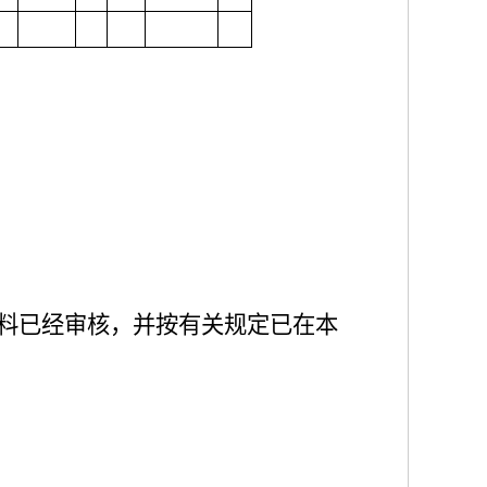
料已经
审核
，
并按有关规定
已
在本