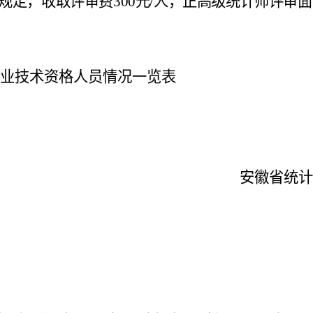
规定，收取评审费
300
元
/
人，正高级统计师评审
面
专业技术资格人员情况一览表
安
徽省统
2