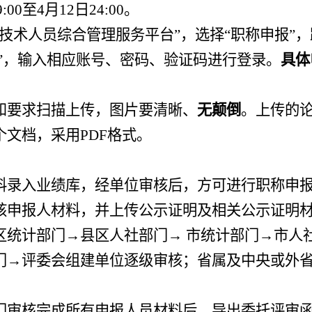
9
:00
至
4
月
12
日
24:00
。
技术人员综合管理服务平台
”
，选择
“
职称申报
”
，
”
，输入相应账号、密码、验证码进行登录。
具体
和要求扫描上传，图片要清晰、
无颠倒
。上传的
个文档，采用
PDF
格式。
料录入业绩库，经单位审核后，方可进行职称申
核申报人材料，并上传公示证明及
相关
公示
证明
区
统计部门
→
县
区
人社部门
→
市统计部门
→
市人
门
→
评委会组建单位逐级审核；省属及中央或外
门审核完成所有申报人员材料后，导出委托评审