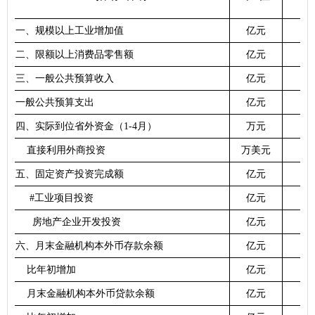
一
、规模以上工业增加值
亿元
二、
限额以上消费品零售额
亿元
三、一般
公共预算
收入
亿元
12
一般
公共预算
支出
亿元
40
四
、实际到位省外资金
（
1-4
月
）
万元
直接利用外商投资
万美元
五
、固定资产投资完成额
亿元
#
工业项目投资
亿元
房地产企业开发投资
亿元
六
、月末金融机构本外币存款余额
亿元
比年初增加
亿元
月末金融机构本外币贷款余额
亿元