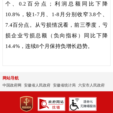
个
、
0.2
百分点；利润总额同比下降
1
0.8
%
，较
1
-7
月、
1-8
月分别收窄
3.8
个
、
7.4
百分点。从亏损情况看，
前三季度
，亏
损企业亏损总额
（负向指标）同比下降
14.4%
，连续
8
个月保持负增长趋势
。
网站导航
中国政府网
安徽省人民政府
安徽省统计局
六安市人民政府