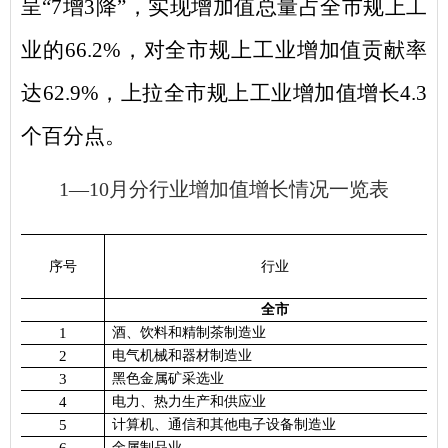
呈
“
7
增
3
降
”，实现增加值总量占全市规上工
业的
66.2%
，对全市规上工业增加值贡献率
达
62.9%
，上拉全市规上工业增加值增长
4.3
个百分点。
1
—
10
月分行业增加值增长情况一览表
序号
行业
全市
1
酒、饮料和精制茶制造业
2
电气机械和器材制造业
3
黑色金属矿采选业
4
电力、热力生产和供应业
5
计算机、通信和其他电子设备制造业
金属制品业