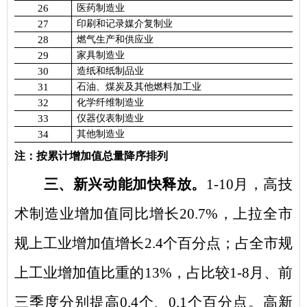
26
医药制造业
27
印刷和记录媒介复制业
28
燃气生产和供应业
29
家具制造业
30
造纸和纸制品业
31
石油、煤炭及其他燃料加工业
32
化学纤维制造业
33
仪器仪表制造业
34
其他制造业
注：按累计增加值总量降序排列
三
、
新兴动能加快释放
。
1-10
月，高技
术制造业增加值同比增长
20.7%
，上拉全市
规上工业增加值增长
2.4
个百分点；占全市规
上工业增加值比重的
13%
，占比较
1-8
月、前
三季度分别提高
0.4
个、
0.1
个百分点。高新