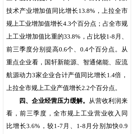
技术产业增加值同比增长
13.8%
，上拉全市
规上工业增加值增长
4.3
个百分点；占全市规
上工业增加值比重的
33.8%
，占比较
1-8
月、
前三季度分别提高
0.6
个、
0.4
个百分点。从
重点企业看，国轩新能源、智通储能、应流
航源动力
3
家企业合计产值同比增长
1.4
倍，
上拉全市规上工业产值增长
2.2
个百分点。
四
、企业经营压力
缓解。
从营收利润来
看，
前三季度
，全市规上工业营业收入同
比增长
3.6
%
，较
1
-7
月、
1-8
月分别加快
0.9