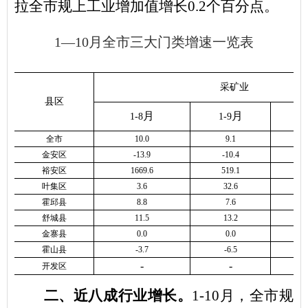
拉全市规上工业增加值增长
0.
2
个百分点。
1
—
10
月全市三大门类增速一览表
采矿业
县区
月
月
1-
8
1-
9
全市
10.0
9.1
金安区
-13.9
-10.4
裕安区
1669.6
519.1
叶集区
3.6
32.6
霍邱县
8.8
7.6
舒城县
11.5
13.2
金寨县
0.0
0.0
霍山县
-3.7
-6.5
-
-
开发区
二、近八成行业增长
。
1-10
月，全市
规