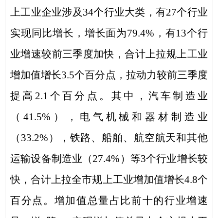
上工业
企业涉及
34
个行业大类，
有
2
7
个行业
实现
同比
增长，增长面
为
7
9.4
%
，有
13
个行
业增速较前三季度加快，合计上拉规上工业
增加值增长
3.5
个百分点，拉动力较前三季度
提高
2.1
个百分点。其中，汽车制造业
（
41.5%
），电气机械和器材制造业
（
33.2%
），铁路、船舶、航空航天和其他
运输设备制造业（
27.4%
）等
3
个行业增长较
快，合计上拉全市规上工业增加值增长
4.8
个
百分点。
增加值总量占比前十的行业增速