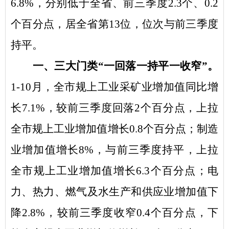
6.8%
，分别低于全省、前三季度
2.3
个、
0.2
个百分点，居全省第
13
位，位次与前三季度
持平。
一
、
三大门类
“一回落一持平一收窄”
。
1-10
月，全市规上工业
采矿业增加值同比增
长
7.1
%
，较前三季度回落
2
个百分点，上拉
全市规上工业增加值增长
0.8
个百分点；制造
业
增加值
增长
8
%
，与前三季度持平，上拉
全市规上工业增加值增长
6.3
个百分点；电
力、热力、燃气及水生产和供应业
增加值
下
降
2.8
%
，
较前三季度收窄
0.4
个百分点，
下