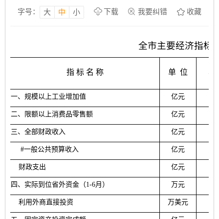
字号：
下载
我要纠错
收藏
大
中
小
全市主要经济指标
指 标 名 称
单
位
本
一
、规模以上工业增加值
亿元
二、
限额以上消费品零售额
亿元
三
、全部财政收入
亿元
#
一般
公共预算收入
亿元
15
财政
支出
亿元
41
四
、实际到位省外资金
（
1-
6
月）
万元
利用外商直接投资
万美元