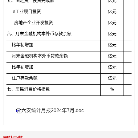
五
、固定资产投资完成额
亿元
#
工业项目投资
亿元
房地产企业开发投资
亿元
六
、月末金融机构本外币存款余额
亿元
比年初增加
亿元
月末金融机构本外币贷款余额
亿元
比年初增加
亿元
住户存款余额
亿元
七
、居民消费价格指数
%
10
六安统计月报2024年7月.doc