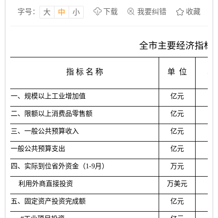
字号：
下载
我要纠错
收藏
大
中
小
全市主要经济指标
指 标 名 称
单
位
本
一
、规模以上工业增加值
亿元
二、
限额以上消费品零售额
亿元
三、一般
公共预算
收入
亿元
15
一般
公共预算
支出
亿元
32
四
、实际到位省外资金
（
1-
9
月）
万元
利用外商直接投资
万美元
五
、固定资产投资完成额
亿元