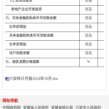
#
工业项目投资
亿元
房地产企业开发投资
亿元
六
、月末金融机构本外币存款余额
亿元
比年初增加
亿元
月末金融机构本外币贷款余额
亿元
比年初增加
亿元
住户存款余额
亿元
七
、居民消费价格指数
%
10
六安统计月报2024年10月.doc
网站导航
中国政府网
安徽省人民政府
安徽省统计局
六安市人民政府