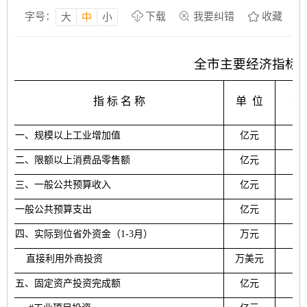
字号：
下载
我要纠错
收藏
大
中
小
全市主要经济指标
指 标 名 称
单
位
本
一
、规模以上工业增加值
亿元
二、
限额以上消费品零售额
亿元
三、一般
公共预算
收入
亿元
17
一般
公共预算
支出
亿元
35
四
、实际到位省外资金
（
1-3
月
）
万元
直接利用外商投资
万美元
五
、固定资产投资完成额
亿元