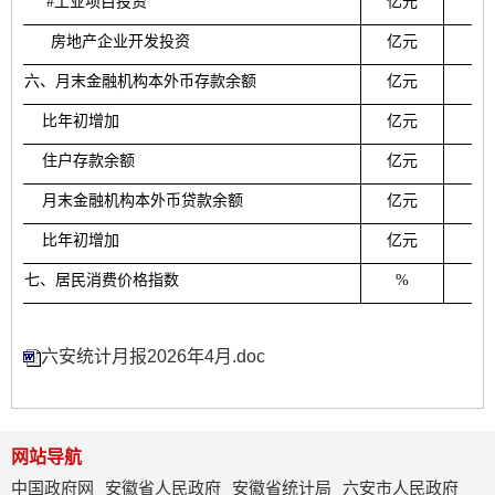
#
工业项目投资
亿元
房地产企业开发投资
亿元
六
、月末金融机构本外币存款余额
亿元
比年初增加
亿元
住户存款余额
亿元
月末金融机构本外币贷款余额
亿元
比年初增加
亿元
七
、居民消费价格指数
%
10
六安统计月报2026年4月.doc
网站导航
中国政府网
安徽省人民政府
安徽省统计局
六安市人民政府